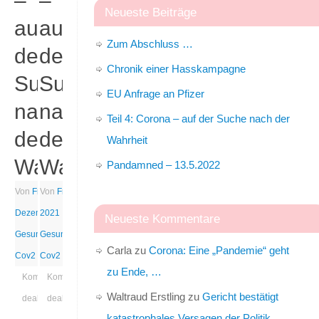
–
–
Neueste Beiträge
auf
auf
Zum Abschluss …
der
der
Chronik einer Hasskampagne
Suche
Suche
EU Anfrage an Pfizer
nach
nach
Teil 4: Corona – auf der Suche nach der
der
der
Wahrheit
Wahrheit
Wahrheit
Pandamned – 13.5.2022
Von
Fritz
Von
|
23.
Fritz
|
16. Juli
Dezember 2021
2021
|
|
Neueste Kommentare
Gesundheit
Gesundheit
,
Sars-
,
Sars-
Carla
zu
Corona: Eine „Pandemie“ geht
Cov2
Cov2
zu Ende, …
Kommentare
Kommentare
Waltraud Erstling
zu
Gericht bestätigt
deaktiviert
deaktiviert
katastrophales Versagen der Politik