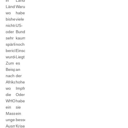
in
Länder?
Länder,
Warum
wo
haben
bisher
viele
nichts
US-
oder
Bundesstaaten
sehr
kaum
spärlich
noch
berichtet
Einschränkungen?
wurde.
Liegt
Zum
es
Beispiel
an
nach
der
Afrika,
hohen
wo
Impfrate?
die
Oder
WHO
haben
ein
sie
Massensterben
ein
ungeahnten
besseres
Ausmaßes
Krisenmanagement?