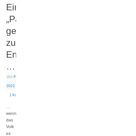
Eine
„Pandemie“
geht
zu
Ende,
…
Von
Fritz
|
27. April
2021
|
Sars-Cov2
1 Kommentar
…
wenn
das
Volk
es