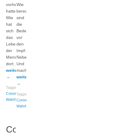
vorhergesagt
Wie
hatte.
berechtigt
Wie
sind
hat
die
sich
Bedenken
das
vor
Leben
den
der
Impf-
Menschen
Nebenwirkungen?
dort…
Und
weiterlesen
macht…
→
weiterlesen
→
Tagged
Corona
,
Tagged
Wahrheit
Corona
,
Wahrheit
Corona: