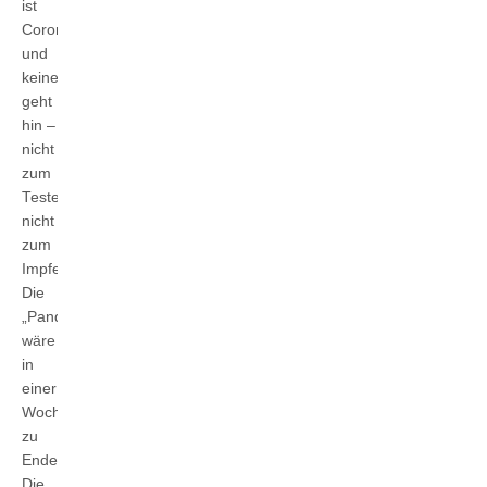
ist
Corona,
und
keiner
geht
hin –
nicht
zum
Testen,
nicht
zum
Impfen.
Die
„Pandemie“
wäre
in
einer
Woche
zu
Ende.
Die