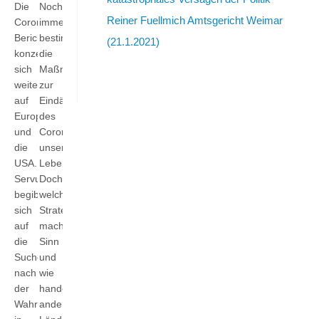
Die
Noch
Reiner Fuellmich Amtsgericht Weimar
Corona-
immer
Berichterstattung
bestimmen
(21.1.2021)
konzentriert
die
sich
Maßnahmen
weiterhin
zur
auf
Eindämmung
Europa
des
und
Coronavirus
die
unser
USA.
Leben.
ServusTV
Doch
begibt
welche
sich
Strategien
auf
machen
die
Sinn
Suche
und
nach
wie
der
handeln
Wahrheit
andere