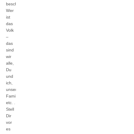
beschließt.
Wer
ist
das
Volk
–
das
sind
wir
alle,
Du
und
ich,
unsere
Familien
etc. .
Stell
Dir
vor
es