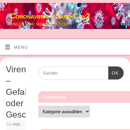
Coronavirus - Sars-Cov2
ANGST UND MANIPULATION
MENÜ
Virenangst
OK
–
Gefahr
Kategorien
oder
Geschäft?
Von
Fritz
|