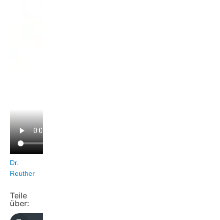
Dr.
Reuther
Teile
über: