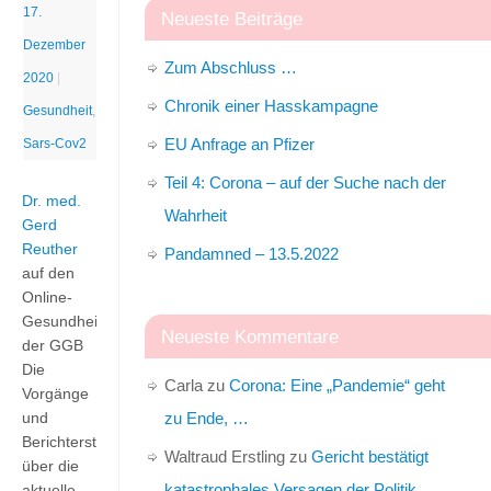
17.
Neueste Beiträge
Dezember
Zum Abschluss …
2020
|
Chronik einer Hasskampagne
Gesundheit
,
EU Anfrage an Pfizer
Sars-Cov2
Teil 4: Corona – auf der Suche nach der
Dr. med.
Wahrheit
Gerd
Reuther
Pandamned – 13.5.2022
auf den
Online-
Gesundheitstagen
Neueste Kommentare
der GGB
Die
Carla
zu
Corona: Eine „Pandemie“ geht
Vorgänge
zu Ende, …
und
Berichterstattungen
Waltraud Erstling
zu
Gericht bestätigt
über die
katastrophales Versagen der Politik
aktuelle