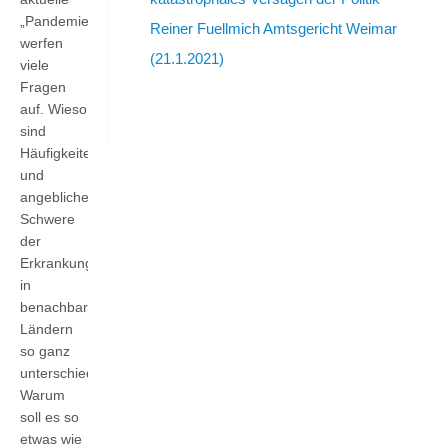
„Pandemie“
Reiner Fuellmich Amtsgericht Weimar
werfen
(21.1.2021)
viele
Fragen
auf. Wieso
sind
Häufigkeiten
und
angebliche
Schwere
der
Erkrankungen
in
benachbarten
Ländern
so ganz
unterschiedlich?
Warum
soll es so
etwas wie