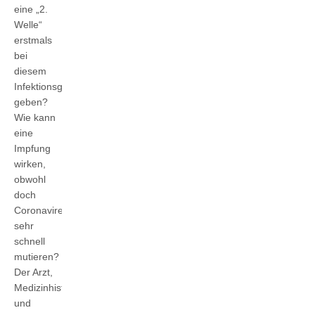
eine „2.
Welle“
erstmals
bei
diesem
Infektionsgeschehen
geben?
Wie kann
eine
Impfung
wirken,
obwohl
doch
Coronaviren
sehr
schnell
mutieren?
Der Arzt,
Medizinhistoriker
und