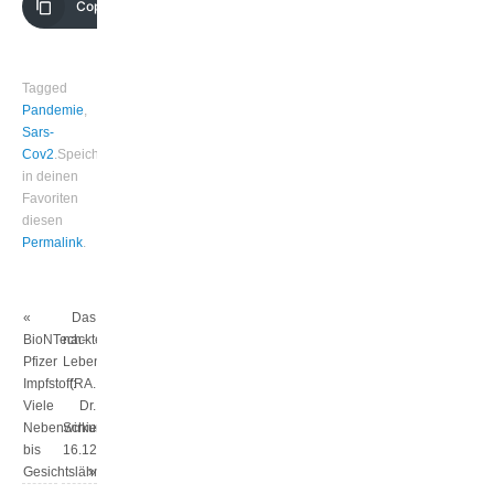
Copy Link
Email
Tagged
Pandemie
,
Sars-
Cov2
.
Speichere
in deinen
Favoriten
diesen
Permalink
.
«
Das
BioNTech-
nackte
Pfizer
Leben
Impfstoff:
(RA.
Viele
Dr.
Nebenwirkungen
Schiessler
bis
16.12.2020)
Gesichtslähmungen
»