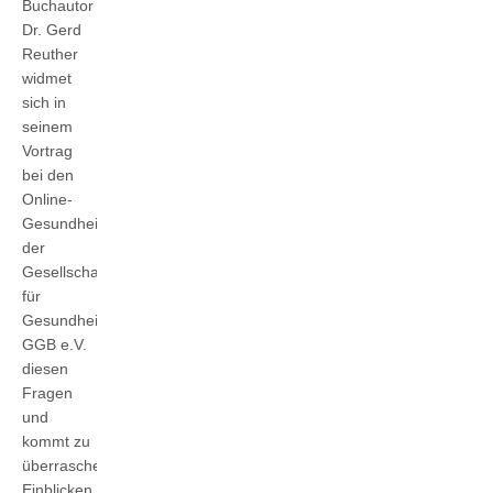
Buchautor
Dr. Gerd
Reuther
widmet
sich in
seinem
Vortrag
bei den
Online-
Gesundheitstagen
der
Gesellschaft
für
Gesundheitsberatung
GGB e.V.
diesen
Fragen
und
kommt zu
überraschenden
Einblicken.